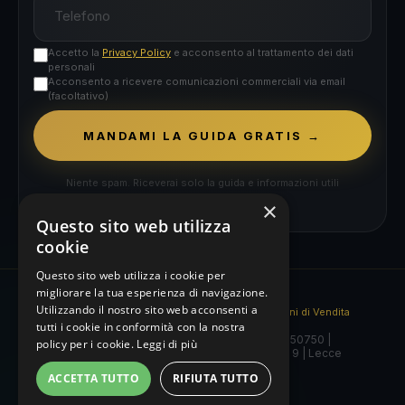
Accetto la
Privacy Policy
e acconsento al trattamento dei dati
personali
Acconsento a ricevere comunicazioni commerciali via email
(facoltativo)
MANDAMI LA GUIDA GRATIS →
Niente spam. Riceverai solo la guida e informazioni utili
sull'intelligenza artificiale.
×
Questo sito web utilizza
cookie
Questo sito web utilizza i cookie per
migliorare la tua esperienza di navigazione.
Utilizzando il nostro sito web acconsenti a
Informativa Privacy
|
Cookie Policy
|
Condizioni di Vendita
tutti i cookie in conformità con la nostra
© 2026 DC ACADEMY S.r.l. | P.IVA 05125350750 |
policy per i cookie.
Leggi di più
academy@davidecaiazzo.it | Via I. Adriano 9 | Lecce
ACCETTA TUTTO
RIFIUTA TUTTO