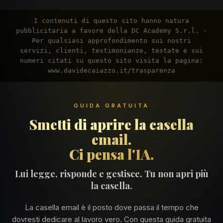
I contenuti di questo sito hanno natura
pubblicitaria a favore della DC Academy S.r.l. ·
Per qualsiasi approfondimento sui nostri
servizi, clienti, testimonianze, testate e sui
numeri citati su questo sito visita la pagina:
www.davidecaiazzo.it/trasparenza
GUIDA GRATUITA
Smetti di aprire la casella
email.
Ci pensa l'IA.
Lui legge, risponde e gestisce. Tu non apri più
la casella.
La casella email è il posto dove passa il tempo che
dovresti dedicare al lavoro vero. Con questa guida gratuita